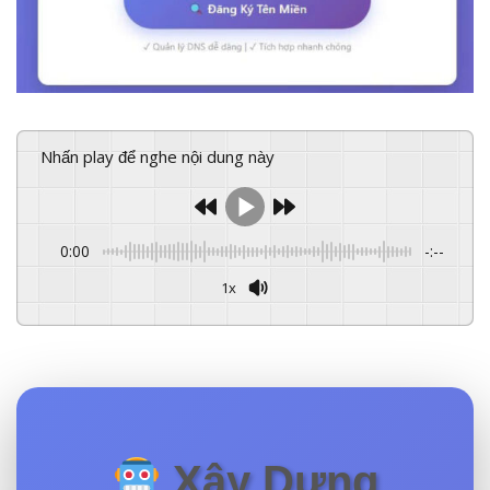
Nhấn play để nghe nội dung này
0:00
-:--
1x
Powered By
GSpeech
Xây Dựng