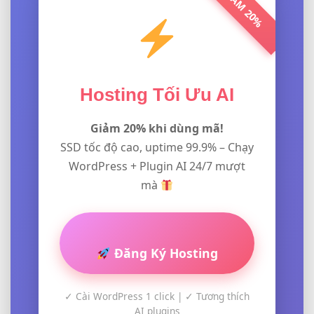
GIẢM 20%
Hosting Tối Ưu AI
Giảm 20% khi dùng mã!
SSD tốc độ cao, uptime 99.9% – Chạy
WordPress + Plugin AI 24/7 mượt
mà
Đăng Ký Hosting
✓ Cài WordPress 1 click | ✓ Tương thích
AI plugins