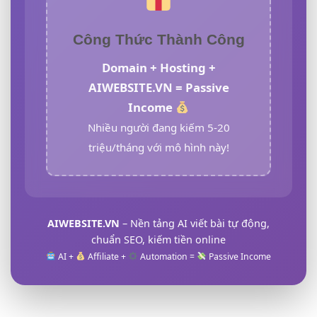
Công Thức Thành Công
Domain + Hosting +
AIWEBSITE.VN = Passive
Income
Nhiều người đang kiếm 5-20
triệu/tháng với mô hình này!
AIWEBSITE.VN
– Nền tảng AI viết bài tự động,
chuẩn SEO, kiếm tiền online
AI +
Affiliate +
Automation =
Passive Income