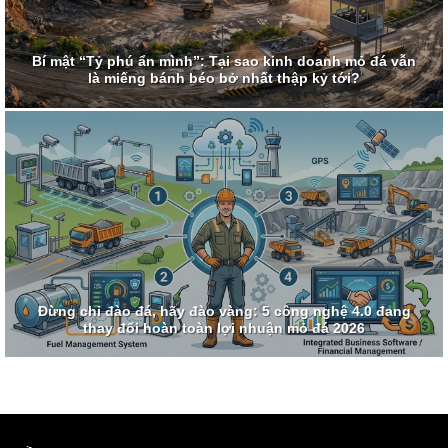
Bí mật “Tỷ phú ẩn mình”: Tại sao kinh doanh mỏ đá vẫn
là miếng bánh béo bở nhất thập kỷ tới?
Đừng chỉ đào đá, hãy đào vàng: 5 công nghệ 4.0 đang
thay đổi hoàn toàn lợi nhuận mỏ đá 2026