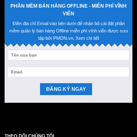
PHẦN MỀM BÁN HÀNG OFFLINE - MIỄN PHÍ VĨNH
VIỄN
Điền địa chỉ Email vào bên dưới để nhận bộ cài đặt phần
mềm quản lý bán hàng Offline miễn phí vĩnh viễn được sưu
tập bởi PMDN.vn. Xem chi tiết
THEO DÕI CHÚNG TÔI