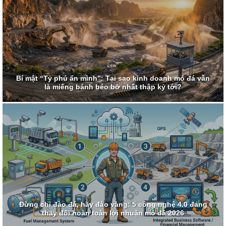
Bí mật “Tỷ phú ẩn mình”: Tại sao kinh doanh mỏ đá vẫn
là miếng bánh béo bở nhất thập kỷ tới?
Đừng chỉ đào đá, hãy đào vàng: 5 công nghệ 4.0 đang
thay đổi hoàn toàn lợi nhuận mỏ đá 2026