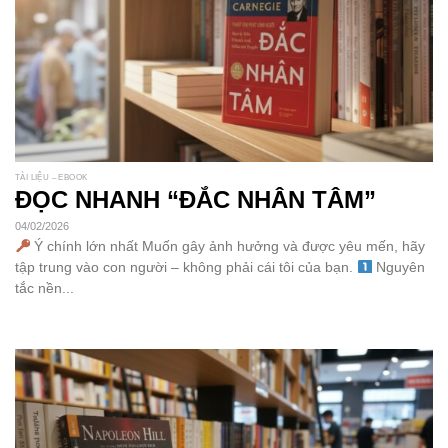
TÀI LIỆU – EBOOK
ĐỌC NHANH “ĐẮC NHÂN TÂM”
04/02/2026
Ý chính lớn nhất Muốn gây ảnh hưởng và được yêu mến, hãy
tập trung vào con người – không phải cái tôi của bạn.
Nguyên
tắc nền...