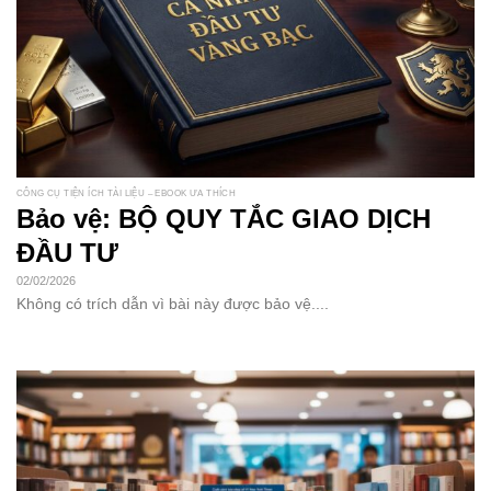
CÔNG CỤ TIỆN ÍCH TÀI LIỆU – EBOOK ƯA THÍCH
Bảo vệ: BỘ QUY TẮC GIAO DỊCH
ĐẦU TƯ
02/02/2026
Không có trích dẫn vì bài này được bảo vệ....