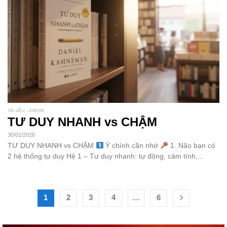
TÀI LIỆU – EBOOK
TƯ DUY NHANH vs CHẬM
30/01/2026
TƯ DUY NHANH vs CHẬM
Ý chính cần nhớ
1. Não bạn có
2 hệ thống tư duy Hệ 1 – Tư duy nhanh: tự động, cảm tính,...
1
2
3
4
…
6