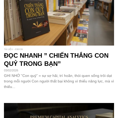
TÀI LIỆU – EBOOK
ĐỌC NHANH ” CHIẾN THẮNG CON
QUỶ TRONG BẠN”
03/02/2026
GHI NHỚ “Con quỷ” = sự sợ hãi, trì hoãn, thói quen sống trôi dạt
trong mỗi người Con người thất bại không vì thiếu năng lực, mà vì
thiếu...