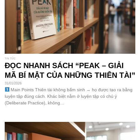
TIN TỨC
ĐỌC NHANH SÁCH “PEAK – GIẢI
MÃ BÍ MẬT CỦA NHỮNG THIÊN TÀI”
31/01/2026
Main Points Thiên tài không bẩm sinh → họ được tạo ra bằng
luyện tập đúng cách. Khác biệt nằm ở luyện tập có chủ ý
(Deliberate Practice), không...