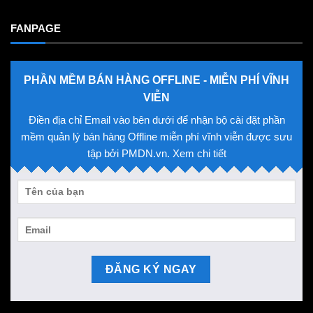
FANPAGE
PHẦN MỀM BÁN HÀNG OFFLINE - MIỄN PHÍ VĨNH
VIỄN
Điền địa chỉ Email vào bên dưới để nhận bộ cài đặt phần
mềm quản lý bán hàng Offline miễn phí vĩnh viễn được sưu
tập bởi PMDN.vn. Xem chi tiết