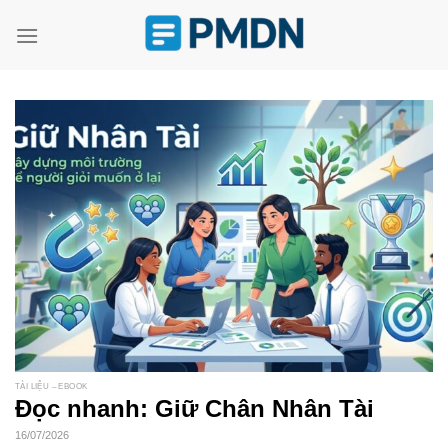
Skip
to
content
TÀI LIỆU – EBOOK
Đọc nhanh: Giữ Chân Nhân Tài
16/07/2026