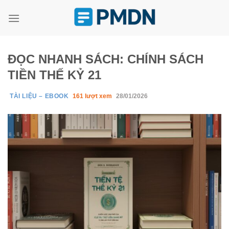
Skip
to
content
ĐỌC NHANH SÁCH: CHÍNH SÁCH
TIỀN THẾ KỶ 21
TÀI LIỆU – EBOOK
161 lượt xem
28/01/2026