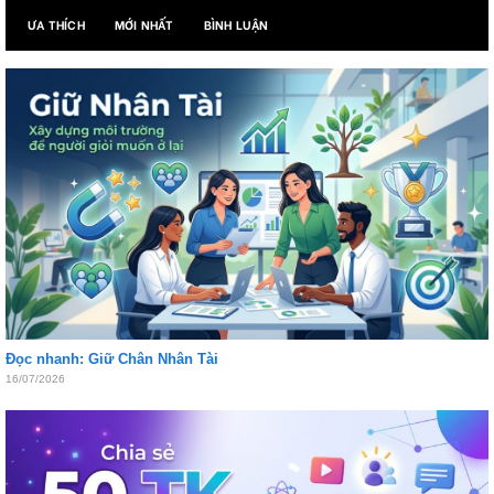
ƯA THÍCH
MỚI NHẤT
BÌNH LUẬN
Đọc nhanh: Giữ Chân Nhân Tài
16/07/2026