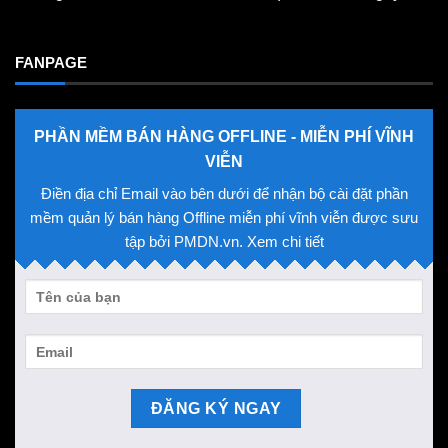
FANPAGE
PHẦN MỀM BÁN HÀNG OFFLINE - MIỄN PHÍ VĨNH
VIỄN
Điền địa chỉ Email vào bên dưới để nhận bộ cài đặt phần
mềm quản lý bán hàng Offline miễn phí vĩnh viễn được sưu
tập bởi PMDN.vn. Xem chi tiết