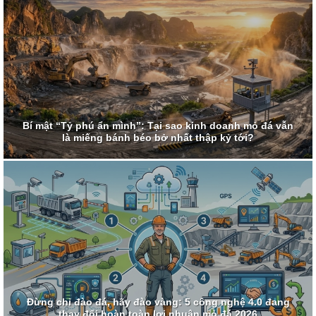
Bí mật “Tỷ phú ẩn mình”: Tại sao kinh doanh mỏ đá vẫn
là miếng bánh béo bở nhất thập kỷ tới?
Đừng chỉ đào đá, hãy đào vàng: 5 công nghệ 4.0 đang
thay đổi hoàn toàn lợi nhuận mỏ đá 2026