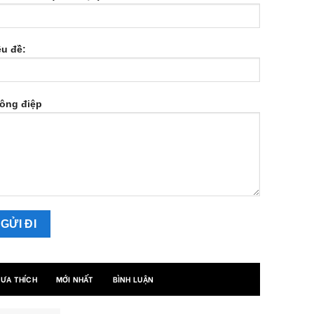
êu đề:
ông điệp
ƯA THÍCH
MỚI NHẤT
BÌNH LUẬN