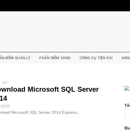
ẦN MỀM QUẢN LÝ
PHẦN MỀM VÀNG
CÔNG CỤ TIỆN ÍCH
WIN
 .NET
wnload Microsoft SQL Server
14
Tê
1/2025
load Microsoft SQL Server 2014 Express...
Đị