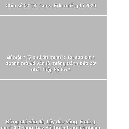
Chia sẻ 50 TK Canva Edu miễn phí 2026
Bí mật “Tỷ phú ẩn mình”: Tại sao kinh
doanh mỏ đá vẫn là miếng bánh béo bở
nhất thập kỷ tới?
Đừng chỉ đào đá, hãy đào vàng: 5 công
nghệ 4.0 đang thay đổi hoàn toàn lợi nhuận