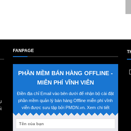
FANPAGE
T
PHẦN MỀM BÁN HÀNG OFFLINE -
MIỄN PHÍ VĨNH VIỄN
Điền địa chỉ Email vào bên dưới để nhận bộ cài đặt
phần mềm quản lý bán hàng Offline miễn phí vĩnh
ụ
viễn được sưu tập bởi PMDN.vn. Xem chi tiết
i