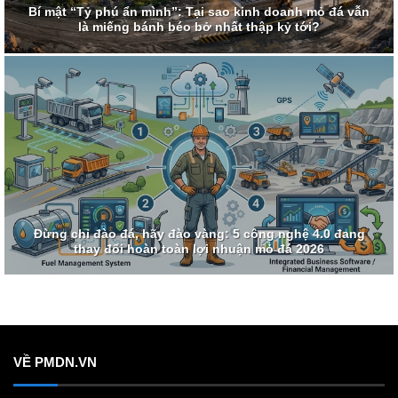
Bí mật “Tỷ phú ẩn mình”: Tại sao kinh doanh mỏ đá vẫn
là miếng bánh béo bở nhất thập kỷ tới?
Đừng chỉ đào đá, hãy đào vàng: 5 công nghệ 4.0 đang
thay đổi hoàn toàn lợi nhuận mỏ đá 2026
VỀ PMDN.VN