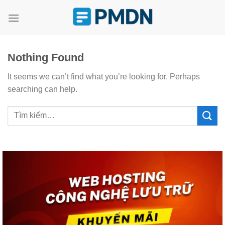
Skip
to
content
Nothing Found
It seems we can’t find what you’re looking for. Perhaps
searching can help.