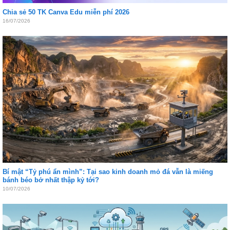
Chia sẻ 50 TK Canva Edu miễn phí 2026
16/07/2026
Bí mật “Tỷ phú ẩn mình”: Tại sao kinh doanh mỏ đá vẫn là miếng
bánh béo bở nhất thập kỷ tới?
10/07/2026