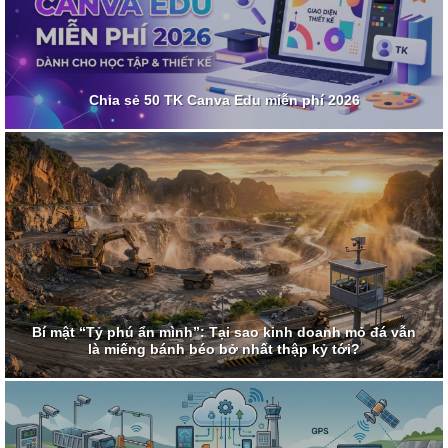
Chia sẻ 50 TK Canva Edu miễn phí 2026
Bí mật “Tỷ phú ẩn mình”: Tại sao kinh doanh mỏ đá vẫn
là miếng bánh béo bở nhất thập kỷ tới?