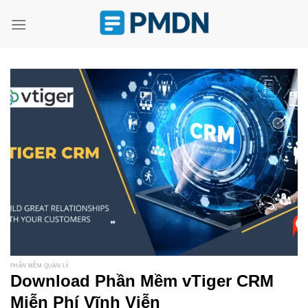
Skip
to
content
PHẦN MỀM QUẢN LÝ
Download Phần Mềm vTiger CRM
Miễn Phí Vĩnh Viễn