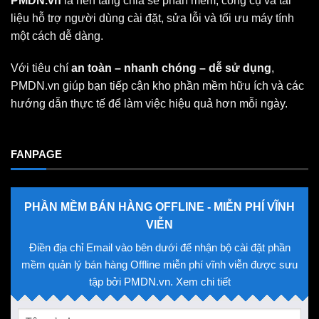
PMDN.vn
là nền tảng chia sẻ phần mềm, công cụ và tài
liệu hỗ trợ người dùng cài đặt, sửa lỗi và tối ưu máy tính
một cách dễ dàng.
Với tiêu chí
an toàn – nhanh chóng – dễ sử dụng
,
PMDN.vn giúp bạn tiếp cận kho phần mềm hữu ích và các
hướng dẫn thực tế để làm việc hiệu quả hơn mỗi ngày.
FANPAGE
PHẦN MỀM BÁN HÀNG OFFLINE - MIỄN PHÍ VĨNH
VIỄN
Điền địa chỉ Email vào bên dưới để nhận bộ cài đặt phần
mềm quản lý bán hàng Offline miễn phí vĩnh viễn được sưu
tập bởi PMDN.vn. Xem chi tiết