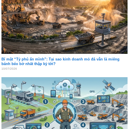
Bí mật “Tỷ phú ẩn mình”: Tại sao kinh doanh mỏ đá vẫn là miếng
bánh béo bở nhất thập kỷ tới?
10/07/2026