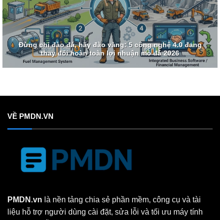
Đừng chỉ đào đá, hãy đào vàng: 5 công nghệ 4.0 đang
thay đổi hoàn toàn lợi nhuận mỏ đá 2026
VỀ PMDN.VN
PMDN.vn
là nền tảng chia sẻ phần mềm, công cụ và tài
liệu hỗ trợ người dùng cài đặt, sửa lỗi và tối ưu máy tính