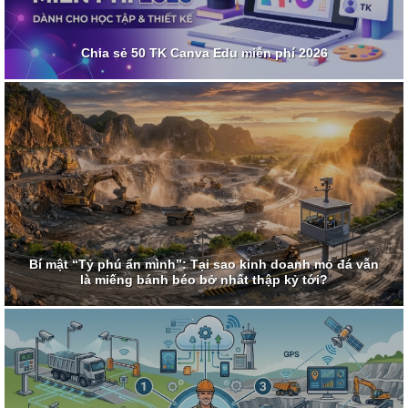
Chia sẻ 50 TK Canva Edu miễn phí 2026
Bí mật “Tỷ phú ẩn mình”: Tại sao kinh doanh mỏ đá vẫn
là miếng bánh béo bở nhất thập kỷ tới?