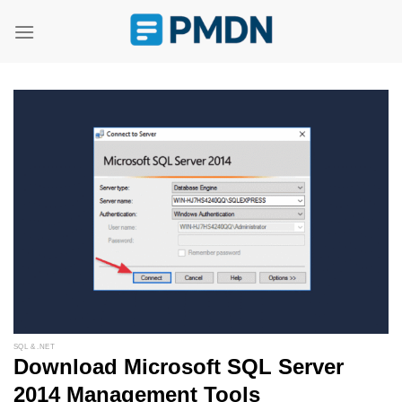
Skip
to
content
SQL & .NET
Download Microsoft SQL Server
2014 Management Tools