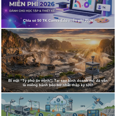
Chia sẻ 50 TK Canva Edu miễn phí 2026
Bí mật “Tỷ phú ẩn mình”: Tại sao kinh doanh mỏ đá vẫn
là miếng bánh béo bở nhất thập kỷ tới?