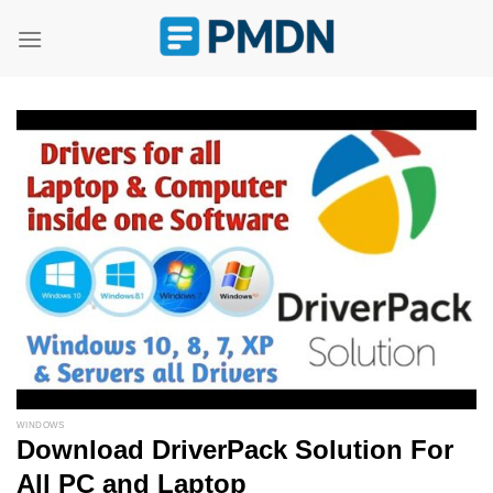
Skip
to
content
WINDOWS
Download DriverPack Solution For
All PC and Laptop