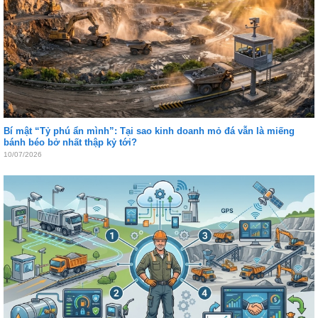
Bí mật “Tỷ phú ẩn mình”: Tại sao kinh doanh mỏ đá vẫn là miếng
bánh béo bở nhất thập kỷ tới?
10/07/2026