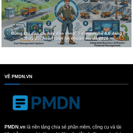
Đừng chỉ đào đá, hãy đào vàng: 5 công nghệ 4.0 đang
thay đổi hoàn toàn lợi nhuận mỏ đá 2026
VỀ PMDN.VN
PMDN.vn
là nền tảng chia sẻ phần mềm, công cụ và tài